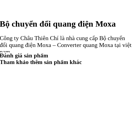
Bộ chuyển đổi quang điện Moxa
Công ty Châu Thiên Chí là nhà cung cấp Bộ chuyển
đổi quang điện Moxa – Converter quang Moxa tại việt
nam
Đánh giá sản phẩm
Tham khảo thêm sản phẩm khác
Công ty chúng tôi chuyên cung cấp các thiết bị của
Moxa như : Bộ chuyển đổi quang điện Moxa, converte
quang Moxa,Card PCI Moxa, Bộ chuyển đổi giao thức
Moxa, Bộ chuyển mạch switch Moxa , Bộ chuyển đổi
RS-232/422/485 sang Ethernet Nport Moxa, protocol
converter Moxa,
Công ty chúng tôi là Đại lý ủy quyền của Động cơ,
Hộp số, Hộp giảm tốc, Bơm, Van, Xi lanh, Cảm biến,
Encoder, Coupling ..