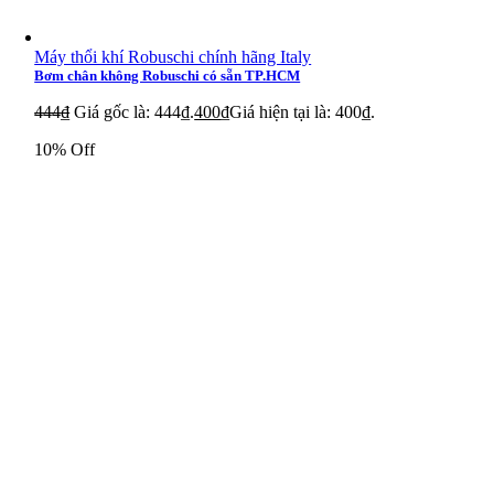
Máy thổi khí Robuschi chính hãng Italy
Bơm chân không Robuschi có sẵn TP.HCM
444
₫
Giá gốc là: 444₫.
400
₫
Giá hiện tại là: 400₫.
10% Off