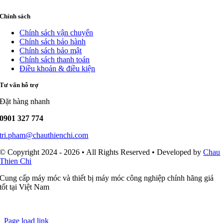
Chính sách
Chính sách vận chuyển
Chính sách bảo hành
Chính sách bảo mật
Chính sách thanh toán
Điều khoản & điều kiện
Tư vấn hỗ trợ
Đặt hàng nhanh
0901 327 774
tri.pham@chauthienchi.com
© Copyright 2024 - 2026 • All Rights Reserved • Developed by
Chau
Thien Chi
Cung cấp máy móc và thiết bị máy móc công nghiệp chính hãng giá
tốt tại Việt Nam
Page load link