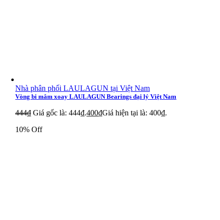
Nhà phân phối LAULAGUN tại Việt Nam
Vòng bi mâm xoay LAULAGUN Bearings đại lý Việt Nam
444
₫
Giá gốc là: 444₫.
400
₫
Giá hiện tại là: 400₫.
10% Off