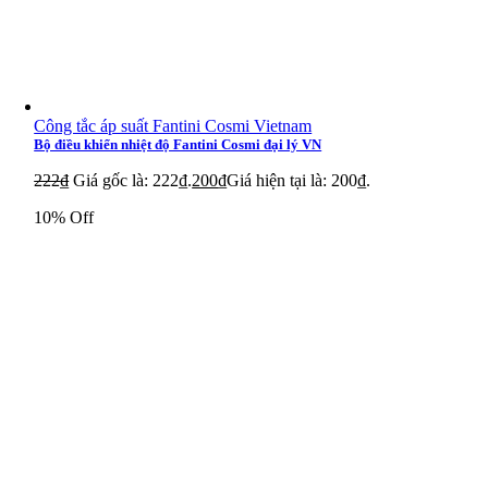
Công tắc áp suất Fantini Cosmi Vietnam
Bộ điều khiển nhiệt độ Fantini Cosmi đại lý VN
222
₫
Giá gốc là: 222₫.
200
₫
Giá hiện tại là: 200₫.
10% Off