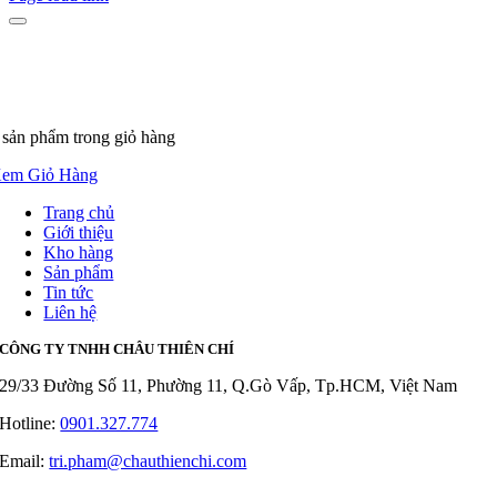
 sản phẩm
trong giỏ hàng
em Giỏ Hàng
Trang chủ
Giới thiệu
Kho hàng
Sản phẩm
Tin tức
Liên hệ
CÔNG TY TNHH CHÂU THIÊN CHÍ
29/33 Đường Số 11, Phường 11, Q.Gò Vấp, Tp.HCM, Việt Nam
Hotline:
0901.327.774
Email:
tri.pham@chauthienchi.com