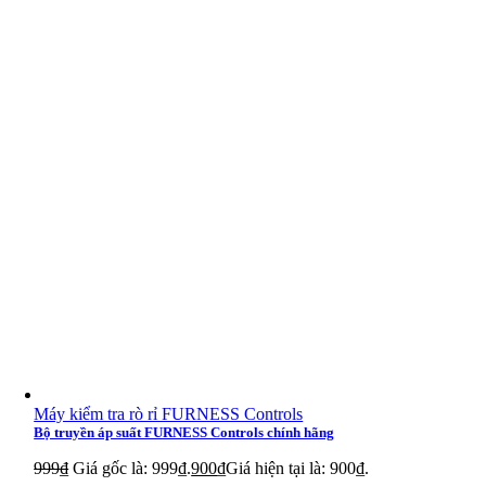
Moxa SFP-1FE
Moxa SFP-1G
Moxa OBU-102
Moxa SPL-24
Moxa INJ-24
Moxa INJ-24A
Moxa ICS-G7748A
Moxa ICS-G7750A
Moxa ICS-G7752A
Moxa WAC-1001
Máy kiểm tra rò rỉ FURNESS Controls
Bộ truyền áp suất FURNESS Controls chính hãng
Moxa WAC-2004
999
₫
Giá gốc là: 999₫.
900
₫
Giá hiện tại là: 900₫.
Moxa AWK-3121-RTG