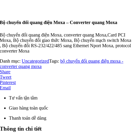
Bộ chuyển đổi quang điện Moxa – Converter quang Moxa
Bộ chuyển đổi quang điện Moxa, converter quang Moxa,Card PCI
Moxa, Bộ chuyển đổi giao thức Moxa, Bộ chuyển mạch switch Moxa
, Bộ chuyển đổi RS-232/422/485 sang Ethernet Nport Moxa, protocol
converter Moxa
Danh mục:
Uncategorized
Tags:
bộ chuyển đổi quang điện moxa -
converter quang moxa
Share
Tweet
Pinterest
Email
Tư vấn tận tâm
Giao hàng toàn quốc
Thanh toán dễ dàng
Thông tin chi tiết