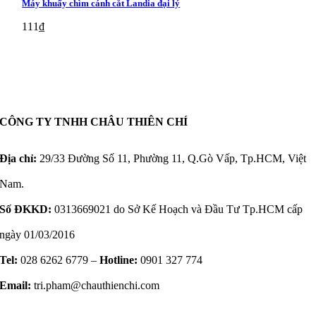
Máy khuấy chìm cánh cắt Landia đại lý
111
₫
CÔNG TY TNHH CHÂU THIÊN CHÍ
Địa chỉ:
29/33 Đường Số 11, Phường 11, Q.Gò Vấp, Tp.HCM, Việt
Nam.
Số ĐKKD:
0313669021 do Sở Kế Hoạch và Đầu Tư Tp.HCM cấp
ngày 01/03/2016
Tel:
028 6262 6779 –
Hotline:
0901 327 774
Email:
tri.pham@chauthienchi.com