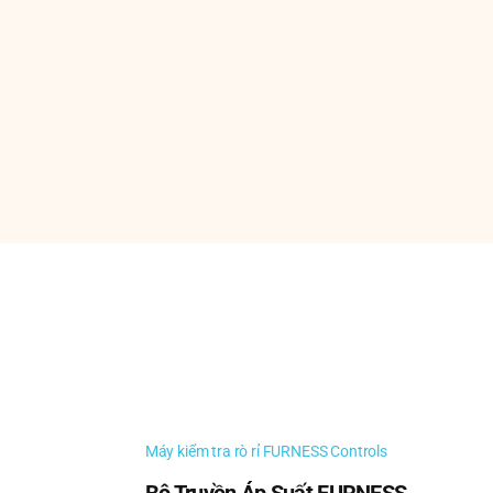
thậm chí cả các bộ phim nói chuyện đã tạo ra
à không lành mạnh hơn. Nhiều nguồn khác nhau
tạp chí đa dạng và phong phú. Máy đo âm thanh
nh được xuất bản vào năm 1936.
ffler và sau đó là Bantam đã thiết lập các
 định trong một loạt các ứng dụng công nghiệp
anh vượt trội, chúng còn là bộ khuếch tán không
g khí rắc rối và các vụ nổ nguy hiểm.
Máy kiểm tra rò rỉ FURNESS Controls