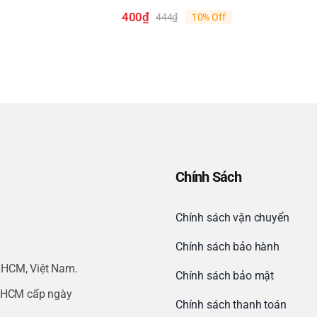
400
₫
444
₫
10% Off
Giá
Giá
gốc
hiện
là:
tại
444₫.
là:
400₫.
Chính Sách
Chính sách vận chuyển
Chính sách bảo hành
.HCM, Việt Nam.
Chính sách bảo mật
.HCM cấp ngày
Chính sách thanh toán