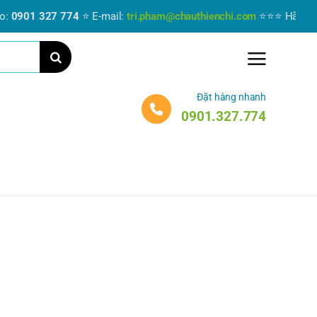
901 327 774
⭐ E-mail:
tri.pham@chauthienchi.com
⭐⭐⭐ Hãy liên hệ n
Đặt hàng nhanh
0901.327.774