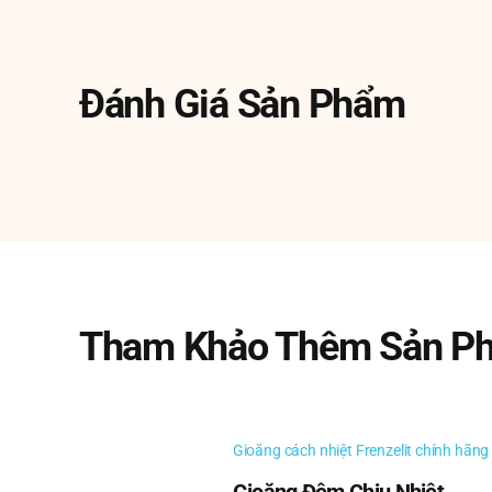
Bắt đầu từ đầu những năm 1900, khái niệm tiến
âm thanh nền mới – và phần lớn là không mon
cho thấy bằng chứng về những mối quan tâm nà
Đánh Giá Sản Phẩm
điện đầu tiên được ghi nhận vào năm 1907-190
Bắt đầu từ cuối những năm 1940 với trọng tâm l
tiêu chuẩn công nghiệp trong các ứng dụng kiểm
trong đó hiệu quả, độ tin cậy và hiệu suất là r
khí có giá trị vượt trội trong lĩnh vực bộ giả
Tham Khảo Thêm Sản P
Model : Bộ Lọc Giảm Âm Alwitco
Gioăng cách nhiệt Frenzelit chính hãng
Alwitco V10 0112010