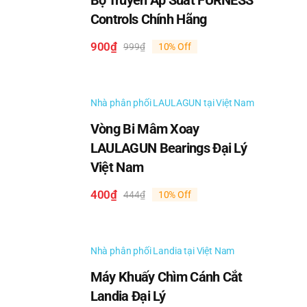
Bộ Truyền Áp Suất FURNESS
Controls Chính Hãng
900
₫
999
₫
10% Off
Giá
Giá
gốc
hiện
là:
tại
999₫.
là:
Nhà phân phối LAULAGUN tại Việt Nam
900₫.
Vòng Bi Mâm Xoay
LAULAGUN Bearings Đại Lý
Việt Nam
400
₫
444
₫
10% Off
Giá
Giá
gốc
hiện
là:
tại
444₫.
là:
Nhà phân phối Landia tại Việt Nam
400₫.
Máy Khuấy Chìm Cánh Cắt
Landia Đại Lý