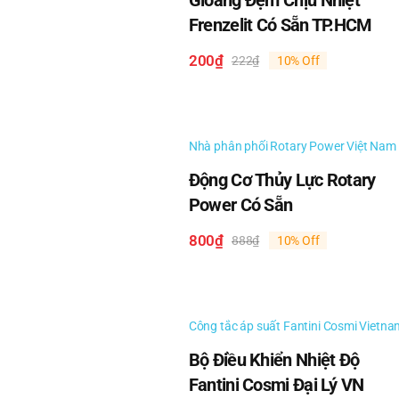
Gioăng Đệm Chịu Nhiệt
Frenzelit Có Sẵn TP.HCM
Alwitco V12 0112012
200
₫
222
₫
10% Off
Giá
Giá
Alwitco V15 0112015
gốc
hiện
là:
tại
222₫.
là:
Alwitco V20 0112020
200₫.
Nhà phân phối Rotary Power Việt Nam
Alwitco V30 0112030
Động Cơ Thủy Lực Rotary
Power Có Sẵn
Alwitco V40 0112040
800
₫
888
₫
10% Off
Giá
Giá
gốc
hiện
Alwitco V60 0112060
là:
tại
888₫.
là:
Alwitco V02 0212002
800₫.
Công tắc áp suất Fantini Cosmi Vietna
Bộ Điều Khiển Nhiệt Độ
Alwitco V00 0212000
Fantini Cosmi Đại Lý VN