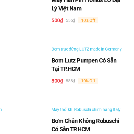
Máy Hàn Pin Fronius EU Đại
Lý Việt Nam
500
₫
555
₫
10% Off
Giá
Giá
gốc
hiện
là:
tại
555₫.
là:
500₫.
Bơm trục đứng LUTZ made in Germany
Bơm Lutz Pumpen Có Sẵn
Tại TP.HCM
800
₫
888
₫
10% Off
Giá
Giá
gốc
hiện
là:
tại
888₫.
là:
800₫.
m
Máy thổi khí Robuschi chính hãng Italy
Bơm Chân Không Robuschi
Có Sẵn TP.HCM