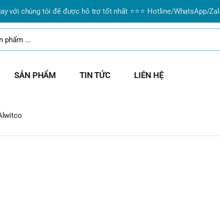
i chúng tôi để được hỗ trợ tốt nhất ⭐⭐⭐ Hotline/WhatsApp/Zalo:
0
SẢN PHẨM
TIN TỨC
LIÊN HỆ
Alwitco