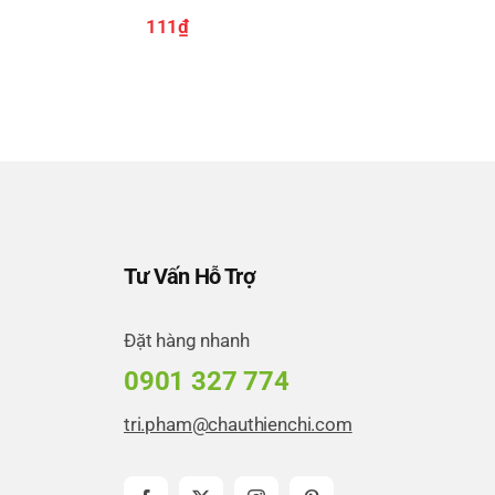
111
₫
Tư Vấn Hỗ Trợ
Đặt hàng nhanh
0901 327 774
tri.pham@chauthienchi.com