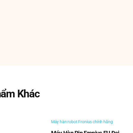
g ồn đã được công chúng biết đến. Các nhà máy, ô tô và 
g muốn – khiến cuộc sống hàng ngày trở nên khó chịu v
y từ thời đại đó, bao gồm nhiều nghiên cứu và báo cáo 
8 và các tiêu chuẩn dự kiến đầu tiên cho máy đo âm tha
à thiết bị vận hành bằng không khí, bộ giảm thanh Atomu
 soát âm thanh trên toàn thế giới. Cả hai đều được chỉ
ất quan trọng. Ngoài việc có các đặc tính làm giảm âm th
m âm. Khuếch tán không khí tích cực ngăn chặn luồng khôn
hẩm Khác
Máy hàn robot Fronius chính hãng