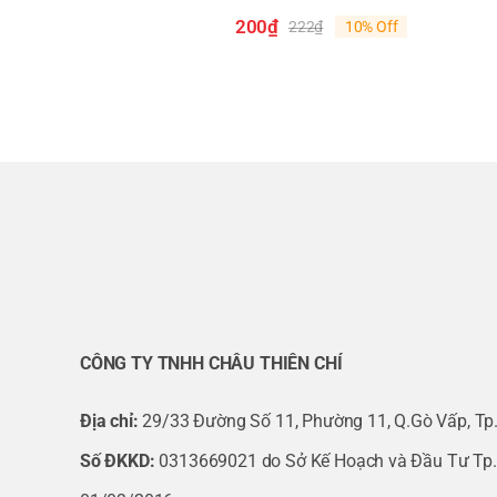
Alwitco V05 0212005
200
₫
222
₫
10% Off
Giá
Giá
gốc
hiện
Alwitco V07 0212007
là:
tại
222₫.
là:
200₫.
Alwitco V10 0212010
Alwitco V12 0212012
Alwitco V15 0212015
Alwitco V20 0212020
CÔNG TY TNHH CHÂU THIÊN CHÍ
Alwitco V02 0122002
Địa chỉ:
29/33 Đường Số 11, Phường 11, Q.Gò Vấp, Tp
Alwitco V00 0122000
Số ĐKKD:
0313669021 do Sở Kế Hoạch và Đầu Tư Tp