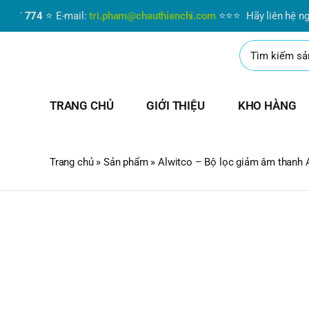
Skip
 774
⭐ E-mail:
tri.pham@chauthienchi.com
⭐⭐⭐ Hãy liên hệ ngay vớ
to
content
Search
for:
TRANG CHỦ
GIỚI THIỆU
KHO HÀNG
Trang chủ
»
Sản phẩm
»
Alwitco – Bộ lọc giảm âm thanh 